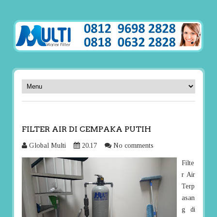
FILTER AIR DI CEMPAKA PUTIH
Global Multi
20.17
No comments
Filte
r Air
Terp
asan
g di