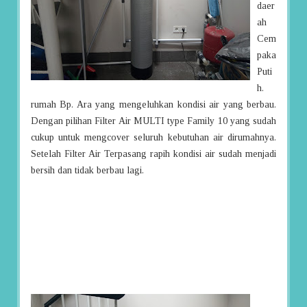
daer
ah
Cem
paka
Puti
h.
rumah Bp. Ara yang mengeluhkan kondisi air yang berbau.
Dengan pilihan Filter Air MULTI type Family 10 yang sudah
cukup untuk mengcover seluruh kebutuhan air dirumahnya.
Setelah Filter Air Terpasang rapih kondisi air sudah menjadi
bersih dan tidak berbau lagi.