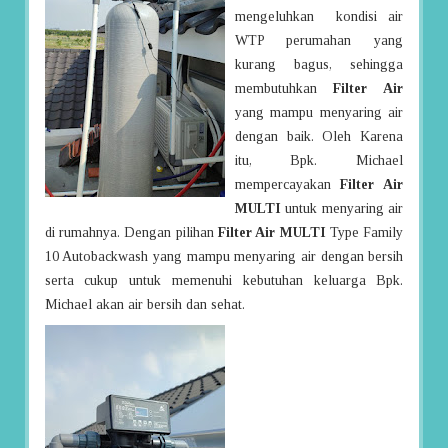
mengeluhkan kondisi air
WTP perumahan yang
kurang bagus, sehingga
membutuhkan
Filter Air
yang mampu menyaring air
dengan baik. Oleh Karena
itu, Bpk. Michael
mempercayakan
Filter Air
MULTI
untuk menyaring air
di rumahnya. Dengan pilihan
Filter Air MULTI
Type Family
10 Autobackwash yang mampu menyaring air dengan bersih
serta cukup untuk memenuhi kebutuhan keluarga Bpk.
Michael akan air bersih dan sehat.