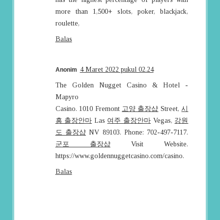
more than 1,500+ slots, poker, blackjack,
roulette,
Balas
4 Maret 2022 pukul 02.24
Anonim
The Golden Nugget Casino & Hotel -
Mapyro
Casino. 1010 Fremont
고양 출장샵
Street,
시
흥 출장안마
Las
여주 출장안마
Vegas,
강원
도 출장샵
NV 89103. Phone: 702-497-7117.
군포 출장샵
Visit Website.
https://www.goldennuggetcasino.com/casino.
Balas