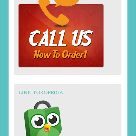
LINK TOKOPEDIA