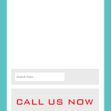
S
e
a
r
c
h
f