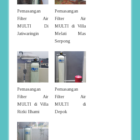
Pemasangan
Pemasangan
Filter Air
Filter Air
MULTI Di
MULTI di Villa
Jatiwaringin
Melati Mas
Serpong
Pemasangan
Pemasangan
Filter Air
Filter Air
MULTI di Villa
MULTI di
Rizki Ilhami
Depok