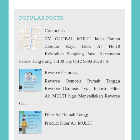
POPULAR POSTS
Contact Us
CV. GLOBAL MULTI Jalan Taman
Cibodas Raya Blok A4 No.18
Kelurahan Sangiang Jaya, Kecamatan
Periuk Tangerang 15138 Hp: 0812 9698 2828 / 0...
Reverse Osmosis
Reverse Osmosis Rumah Tangga
Reverse Osmosis Type Industri Filter
Air MULTI Juga Menyediakan Reverse
Os...
Filter Air Rumah Tangga
Product Filter Air MULTI