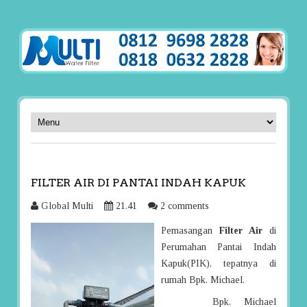
FILTER AIR DI PANTAI INDAH KAPUK
Global Multi
21.41
2 comments
Pemasangan
Filter Air
di
Perumahan Pantai Indah
Kapuk(PIK), tepatnya di
rumah Bpk. Michael.
Bpk. Michael