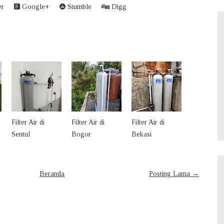
er
Google+
Stumble
Digg
Filter Air di
Filter Air di
Filter Air di
Sentul
Bogor
Bekasi
Beranda
Posting Lama →