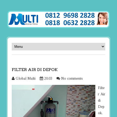
FILTER AIR DI DEPOK
Global Multi
20.03
No comments
Filte
r Air
di
Dep
ok,