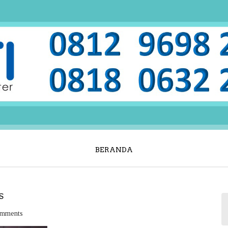
BERANDA
S
mments