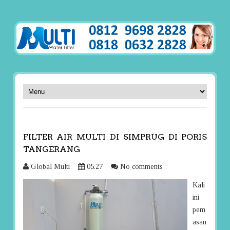
FILTER AIR MULTI DI SIMPRUG DI PORIS
TANGERANG
Global Multi
05.27
No comments
Kali
ini
pem
asan